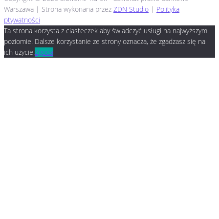
Warszawa | Strona wykonana przez
ZDN Studio
|
Polityka
ptywatności
Ta strona korzysta z ciasteczek aby świadczyć usługi na najwyższym
poziomie. Dalsze korzystanie ze strony oznacza, że zgadzasz się na
ich użycie.
Zgoda