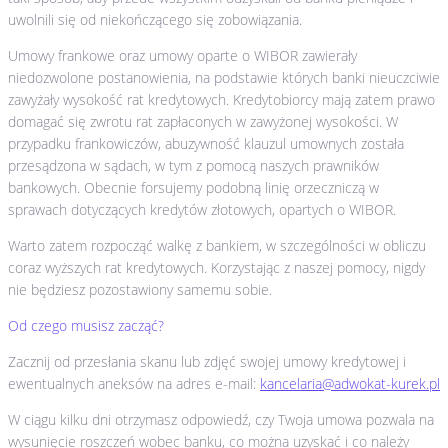
uwolnili się od niekończącego się zobowiązania.
Umowy frankowe oraz umowy oparte o WIBOR zawierały
niedozwolone postanowienia, na podstawie których banki nieuczciwie
zawyżały wysokość rat kredytowych. Kredytobiorcy mają zatem prawo
domagać się zwrotu rat zapłaconych w zawyżonej wysokości. W
przypadku frankowiczów, abuzywność klauzul umownych została
przesądzona w sądach, w tym z pomocą naszych prawników
bankowych. Obecnie forsujemy podobną linię orzeczniczą w
sprawach dotyczących kredytów złotowych, opartych o WIBOR.
Warto zatem rozpocząć walkę z bankiem, w szczególności w obliczu
coraz wyższych rat kredytowych. Korzystając z naszej pomocy, nigdy
nie będziesz pozostawiony samemu sobie.
Od czego musisz zacząć?
Zacznij od przesłania skanu lub zdjęć swojej umowy kredytowej i
ewentualnych aneksów na adres e-mail:
kancelaria@adwokat-kurek.pl
W ciągu kilku dni otrzymasz odpowiedź, czy Twoja umowa pozwala na
wysunięcie roszczeń wobec banku, co można uzyskać i co należy