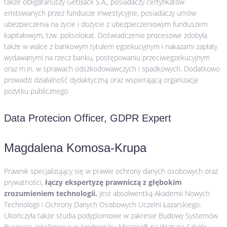
także obligatariuszy GetBack S.A., posiadaczy certyfikatów
emitowanych przez fundusze inwestycyjne, posiadaczy umów
ubezpieczenia na życie i dożycie z ubezpieczeniowym funduszem
kapitałowym, tzw. polisolokat. Doświadczenie procesowe zdobyła
także w walce z bankowym tytułem egzekucyjnym i nakazami zapłaty
wydawanymi na rzecz banku, postępowaniu przeciwegzekucyjnym
oraz m.in. w sprawach odszkodowawczych i spadkowych. Dodatkowo
prowadzi działalność dydaktyczną oraz wspierającą organizacje
pożytku publicznego.
Data Protecion Officer, GDPR Expert
Magdalena Komosa-Krupa
Prawnik specjalizujący się w prawie ochrony danych osobowych oraz
prywatności,
łączy ekspertyzę prawniczą z głębokim
zrozumieniem technologii.
Jest absolwentką Akademii Nowych
Technologii i Ochrony Danych Osobowych Uczelni Łazarskiego.
Ukończyła także studia podyplomowe w zakresie Budowy Systemów
Business Intelligence w środowisku Microsoft na Wyższej Szkole