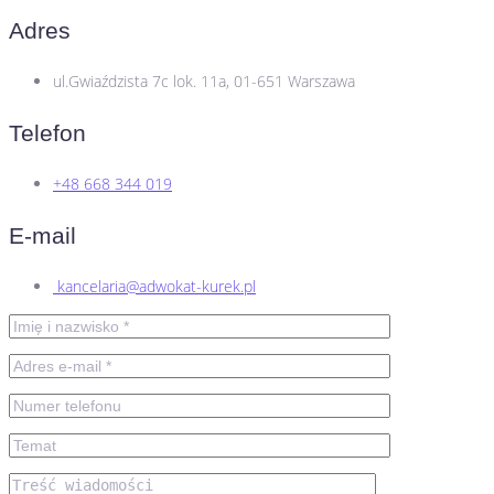
Adres
ul.Gwiaździsta 7c lok. 11a, 01-651 Warszawa
Telefon
+48 668 344 019
E-mail
kancelaria@adwokat-kurek.pl