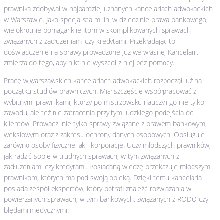
prawnika zdobywał w najbardziej uznanych kancelariach adwokackich
w Warszawie. Jako specjalista m. in. w dziedzinie prawa bankowego,
wielokrotnie pomagał klientom w skomplikowanych sprawach
związanych z zadłużeniami czy kredytami. Przekładając to
doświadczenie na sprawy prowadzone już we własnej Kancelarii,
zmierza do tego, aby nikt nie wyszedł z niej bez pomocy.
Pracę w warszawskich kancelariach adwokackich rozpoczął już na
początku studiów prawniczych. Miał szczęście współpracować z
wybitnymi prawnikami, którzy po mistrzowsku nauczyli go nie tylko
zawodu, ale też nie zatracenia przy tym ludzkiego podejścia do
klientów. Prowadzi nie tylko sprawy związane z prawem bankowym,
wekslowym oraz z zakresu ochrony danych osobowych. Obsługuje
zarówno osoby fizyczne jak i korporacje. Uczy młodszych prawników,
jak radzić sobie w trudnych sprawach, w tym związanych z
zadłużeniami czy kredytami. Posiadaną wiedzę przekazuje młodszym
prawnikom, których ma pod swoją opieką. Dzięki temu kancelaria
posiada zespół ekspertów, który potrafi znaleźć rozwiązania w
powierzanych sprawach, w tym bankowych, związanych z RODO czy
błędami medycznymi.