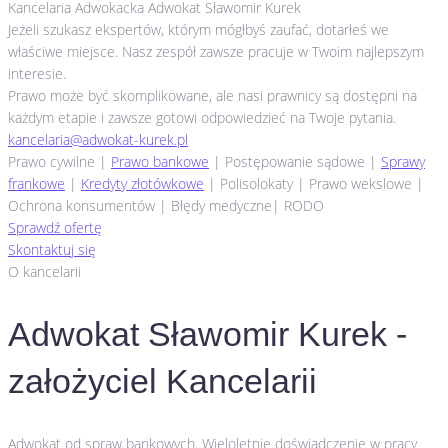
Kancelaria Adwokacka Adwokat Sławomir Kurek
Jeżeli szukasz ekspertów, którym mógłbyś zaufać, dotarłeś we
właściwe miejsce. Nasz zespół zawsze pracuje w Twoim najlepszym
interesie.
Prawo może być skomplikowane, ale nasi prawnicy są dostępni na
każdym etapie i zawsze gotowi odpowiedzieć na Twoje pytania.
kancelaria@adwokat-kurek.pl
Prawo cywilne |
Prawo bankowe
| Postępowanie sądowe |
Sprawy
frankowe
|
Kredyty złotówkowe
| Polisolokaty | Prawo wekslowe |
Ochrona konsumentów | Błędy medyczne| RODO
Sprawdź ofertę
Skontaktuj się
O kancelarii
Adwokat Sławomir Kurek -
założyciel Kancelarii
Adwokat od spraw bankowych. Wieloletnie doświadczenie w pracy